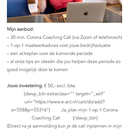
Mijn aanbod:
– 30 min. Corona Coaching Call (via Zoom of telefonisch)
– 1-op-1 maatwerkadvies voor jouw bedrijfssituatie
– een actieplan voor de komende periode
– al onze tips en ideeën die jou helpen deze periode zo
goed mogelijk door te komen
Jouw investering:
€ 50,- excl. btw.
[dwvp_btn extraclass=”” target=”_self”
url=”https://www.e-act.nl/cart/do/add?
a=558&p=55316″] Ja, plan mijn 1-op-1 Corona
Coaching Call [/dwvp_btn]
(Direct na je aanmelding kun je de call inplannen in mijn