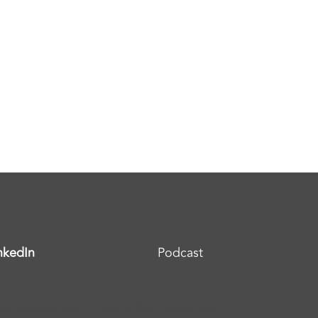
nkedIn
Podcast
ipiscing elit. Ut elit tellus, luctus nec