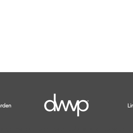
rden
Li
ange this text. Lorem ipsum dolor sit amet, consectetur ad