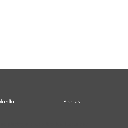
nkedIn
Podcast
ipiscing elit. Ut elit tellus, luctus nec