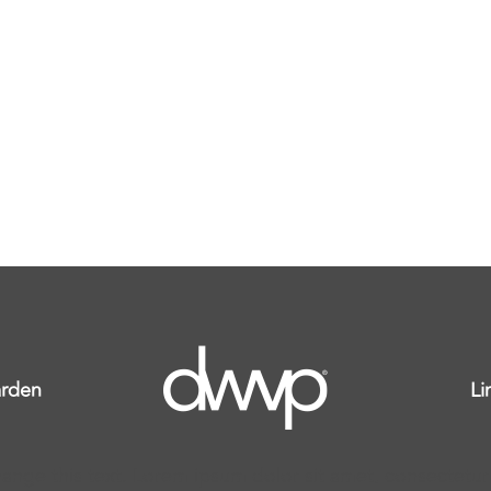
rden
Li
ange this text. Lorem ipsum dolor sit amet, consectetur ad