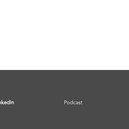
nkedIn
Podcast
ipiscing elit. Ut elit tellus, luctus nec