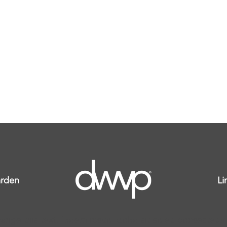
rden
Li
ange this text. Lorem ipsum dolor sit amet, consectetur ad