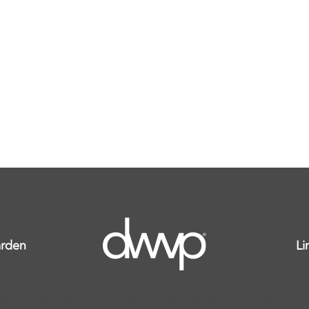
rden
Li
ange this text. Lorem ipsum dolor sit amet, consectetur ad