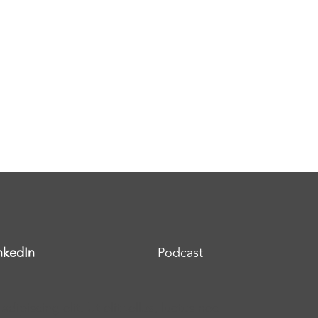
nkedIn
Podcast
ipiscing elit. Ut elit tellus, luctus nec