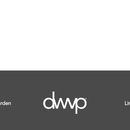
rden
Li
ange this text. Lorem ipsum dolor sit amet, consectetur ad