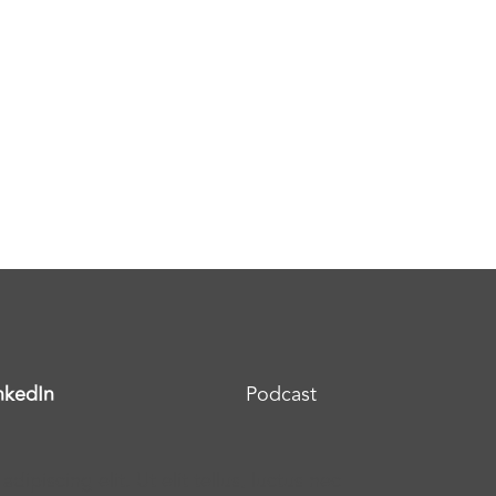
nkedIn
Podcast
ipiscing elit. Ut elit tellus, luctus nec